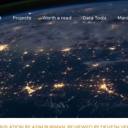
t
Projects
Worth a read
Data Tools
Mani
NSLATION BY ASIM BURMAN; REVIEWED BY DEVESH V