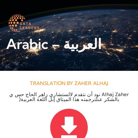
Worth a read
Arabic – العربية
TRANSLATION BY ZAHER ALHAJ
نود أن نتقدم لالستشاري زاهر الحاج حس ي Alhaj Zaher
)بالشكر عىلترجمته هذا الميثاق إىل اللغة العربية